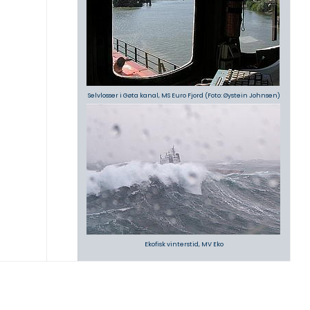
Selvlosser i Gøta kanal, MS Euro Fjord (Foto: Øystein Johnsen)
Ekofisk vinterstid, MV Eko