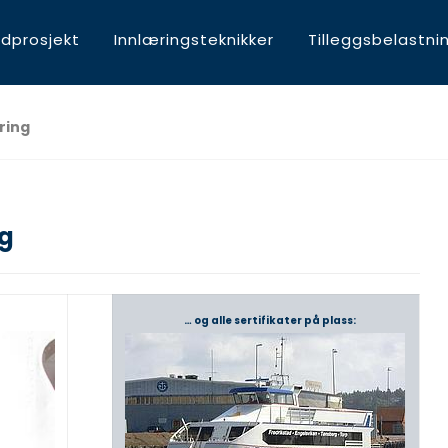
dprosjekt
Innlæringsteknikker
Tilleggsbelastni
ring
ng
… og alle sertifikater på plass: