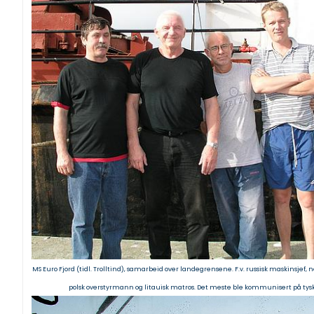
MS Euro Fjord (tidl. Trolltind), samarbeid over landegrensene. F.v. russisk maskinsjef, n
polsk overstyrmann og litauisk matros. Det meste ble kommunisert på tys