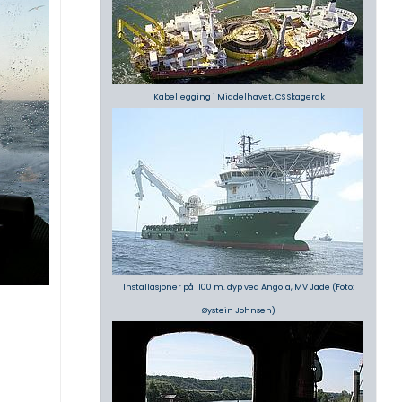
Kabellegging i Middelhavet, CS Skagerak
Installasjoner på 1100 m. dyp ved Angola,
MV Jade
(Foto:
Øystein Johnsen)