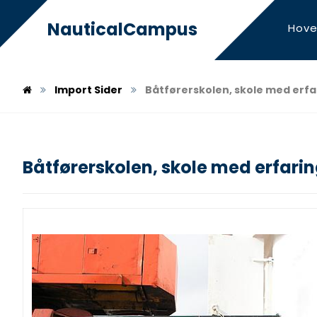
NauticalCampus
Hove
Import Sider
Båtførerskolen, skole med erfa
Båtførerskolen, skole med erfari