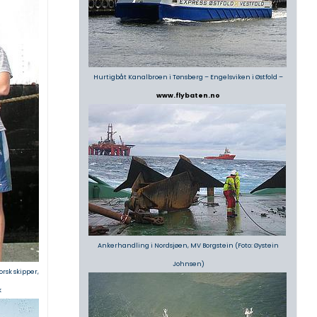
Hurtigbåt Kanalbroen i Tønsberg – Engelsviken i Østfold –
www.flybaten.no
Ankerhandling i Nordsjøen, MV Borgstein (Foto: Øystein
Johnsen)
orsk skipper,
k