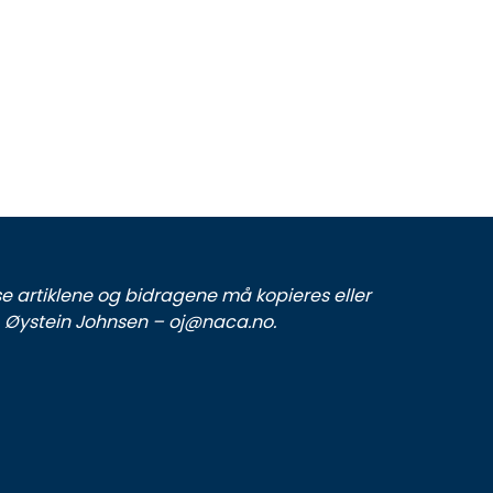
se artiklene og bidragene må kopieres eller
er. Øystein Johnsen – oj@naca.no.