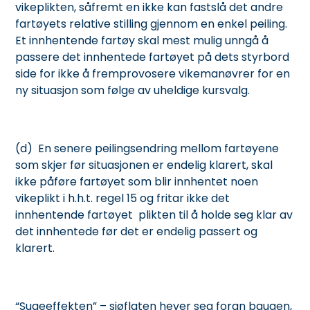
vikeplikten, såfremt en ikke kan fastslå det andre
fartøyets relative stilling gjennom en enkel peiling.
Et innhentende fartøy skal mest mulig unngå å
passere det innhentede fartøyet på dets styrbord
side for ikke å fremprovosere vikemanøvrer for en
ny situasjon som følge av uheldige kursvalg.
(d) En senere peilingsendring mellom fartøyene
som skjer før situasjonen er endelig klarert, skal
ikke påføre fartøyet som blir innhentet noen
vikeplikt i h.h.t. regel 15 og fritar ikke det
innhentende fartøyet plikten til å holde seg klar av
det innhentede før det er endelig passert og
klarert.
“Sugeeffekten” – sjøflaten hever seg foran baugen,