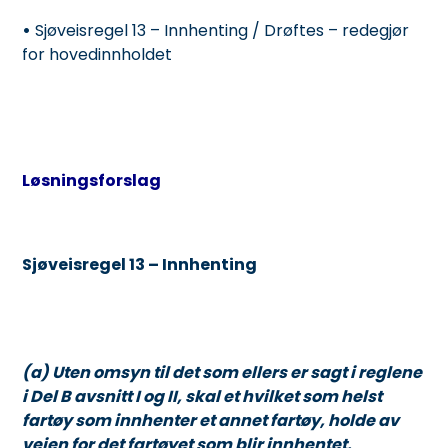
•
Sjøveisregel 13 – Innhenting / Drøftes – redegjør
for hovedinnholdet
Løsningsforslag
Sjøveisregel 13 – Innhenting
(a) Uten omsyn til det som ellers er sagt i reglene
i Del B avsnitt I og II, skal et hvilket som helst
fartøy som innhenter et annet fartøy, holde av
veien for det fartøyet som blir innhentet.