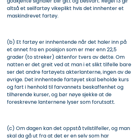
godkjente signaler blir gitt og besvart. Regel 13 gir
altså et seilfartøy vikeplikt hvis det innhenter et
maskindrevet fartøy.
(b) Et fartøy er innhentende når det haler inn på
et annet fra en posisjon som er mer enn 22,5
grader (to streker) aktenfor tvers av dette. Om
natten er det greit ved at man i et slikt tilfelle bare
ser det andre fartøyets akterlanterne, ingen av de
øvrige. Det innhentede fartøyet skal beholde kurs
og fart i henhold til farvannets beskaffenhet og
tilhørende kurser, og bør nøye sjekke at de
foreskrevne lanternene lyser som forutsatt.
(c) Om dagen kan det oppstå tvilstilfeller, og man
skal da gå ut fra at det er en selv som har