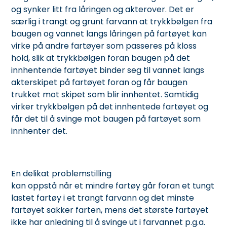
og synker litt fra låringen og akterover. Det er
særlig i trangt og grunt farvann at trykkbølgen fra
baugen og vannet langs låringen på fartøyet kan
virke på andre fartøyer som passeres på kloss
hold, slik at trykkbølgen foran baugen på det
innhentende fartøyet binder seg til vannet langs
akterskipet på fartøyet foran og får baugen
trukket mot skipet som blir innhentet. Samtidig
virker trykkbølgen på det innhentede fartøyet og
får det til å svinge mot baugen på fartøyet som
innhenter det.
En delikat problemstilling
kan oppstå når et mindre fartøy går foran et tungt
lastet fartøy i et trangt farvann og det minste
fartøyet sakker farten, mens det største fartøyet
ikke har anledning til å svinge ut i farvannet p.g.a.